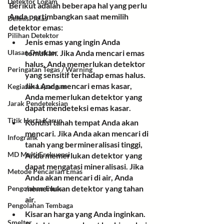
Detektor Logam
Berikut adalah beberapa hal yang perlu 
Anda pertimbangkan saat memilih 
Definisi Jelas
detektor emas:
Pilihan Detektor
Jenis emas yang ingin Anda 
Ulasan Detektor
temukan. 
Jika Anda mencari emas 
halus, Anda memerlukan detektor 
Peringatan Tegas / Warning
yang sensitif terhadap emas halus. 
Jika Anda mencari emas kasar, 
Kegiatan Lapangan
Anda memerlukan detektor yang 
Jarak Pendeteksian
dapat mendeteksi emas kasar.
Titik Harta Karun
Kondisi tanah tempat Anda akan 
mencari.
 Jika Anda akan mencari di 
Infografik
tanah yang bermineralisasi tinggi, 
MD Multi Frekuensi
Anda memerlukan detektor yang 
dapat mengatasi mineralisasi. Jika 
Metode Pencarian Emas
Anda akan mencari di air, Anda 
memerlukan detektor yang tahan 
Pengolahan Emas
air.
Pengolahan Tembaga
Kisaran harga yang Anda inginkan. 
Smelter