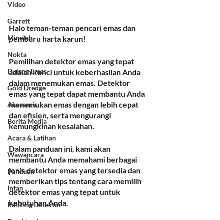
Video
Garrett
Halo teman-teman pencari emas dan 
Minelab
pemburu harta karun!
Nokta
Pemilihan detektor emas yang tepat 
Dulang Emas
adalah kunci untuk keberhasilan Anda 
dalam menemukan emas. Detektor 
Gold Dredge
emas yang tepat dapat membantu Anda 
menemukan emas dengan lebih cepat 
Aksesoris
dan efisien, serta mengurangi 
Berita Media
kemungkinan kesalahan.
Acara & Latihan
Dalam panduan ini, kami akan 
Wawancara
membantu Anda memahami berbagai 
jenis detektor emas yang tersedia dan 
Panduan
memberikan tips tentang cara memilih 
Intan
detektor emas yang tepat untuk 
kebutuhan Anda.
Ranking Detektor