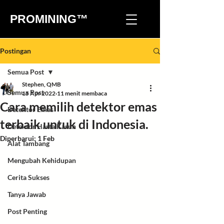
PROMINING™
Postingan
Semua Post
Stephen, QMB
Semua Post
15 Apr 2022
11 menit membaca
Cara memilih detektor emas
Detektor Emas
terbaik untuk di Indonesia.
Detektor Harta Karun
Diperbarui:
1 Feb
Alat Tambang
Mengubah Kehidupan
Cerita Sukses
Tanya Jawab
Post Penting