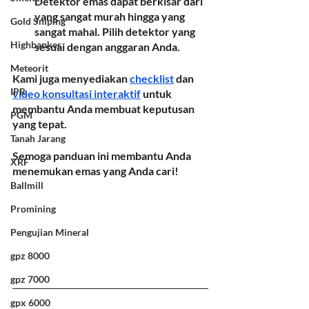
Detektor emas dapat berkisar dari 
yang sangat murah hingga yang 
Gold Sniping
sangat mahal. Pilih detektor yang 
Highbanker
sesuai dengan anggaran Anda.
Meteorit
Kami juga menyediakan 
checklist
 dan 
IPR
video konsultasi interaktif
 untuk 
membantu Anda membuat keputusan 
PGM
yang tepat.
Tanah Jarang
Semoga panduan ini membantu Anda 
XRF
menemukan emas yang Anda cari!
Ballmill
Promining
Pengujian Mineral
gpz 8000
gpz 7000
gpx 6000