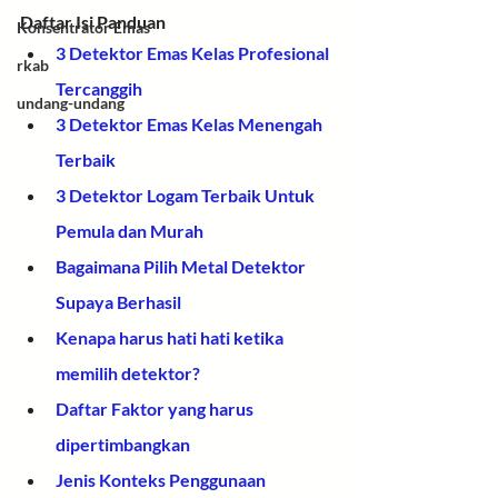
Daftar Isi Panduan
Konsentrator Emas
3 Detektor Emas Kelas Profesional 
rkab
Tercanggih
undang-undang
3 Detektor Emas Kelas Menengah 
Terbaik
3 Detektor Logam Terbaik Untuk 
Pemula dan Murah
Bagaimana Pilih Metal Detektor 
Supaya Berhasil
Kenapa harus hati hati ketika 
memilih detektor?
Daftar Faktor yang harus 
dipertimbangkan
Jenis Konteks Penggunaan 