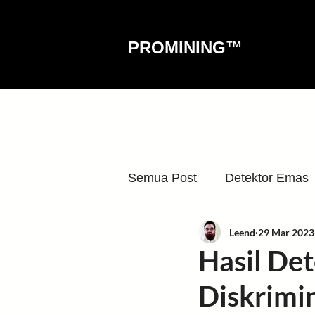
PROMINING™
HOME
DETEKTOR
ALA
Semua Post
Detektor Emas
Leend
29 Mar 2023
Cerita Sukses
Tanya J
Hasil De
Diskrimi
Dulang Emas
Gold Dre