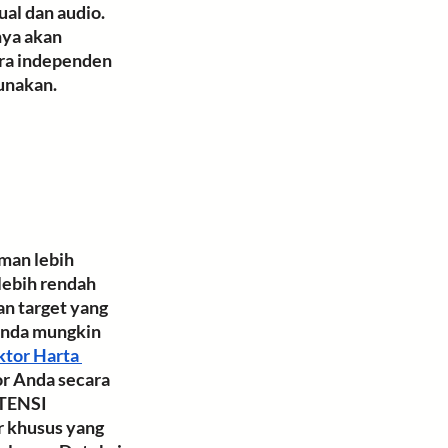
al dan audio. 
nya akan 
ara independen 
unakan.
man lebih 
ebih rendah 
n target yang 
nda mungkin 
tor Harta 
r Anda secara 
TENSI 
r khusus yang 