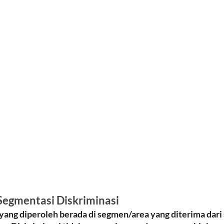
Phase Shift dan Segmentasi Diskriminasi	
 yang diperoleh berada di 
segmen/area yang diterima
 dari