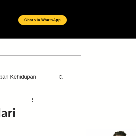
Chat via WhatsApp
ERVICE
BUKTI
SHOP
bah Kehidupan
ab
Nokta
ari
n
Wawancara