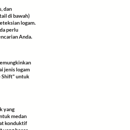
, dan 
il di bawah) 
deteksian logam. 
da perlu 
ncarian Anda.
memungkinkan 
 jenis logam 
 Shift" untuk 
k yang 
entuk medan 
at konduktif 