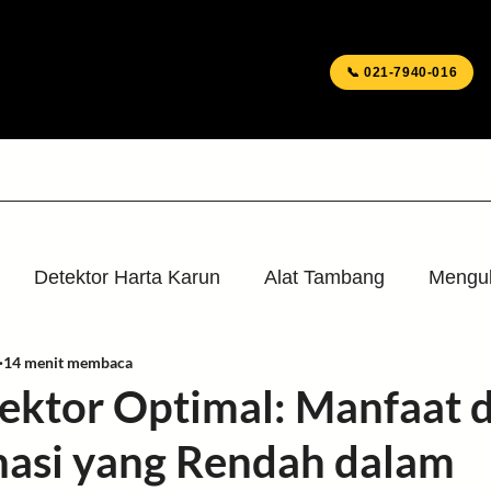
📞 021-7940-016
T TAMBANG
BLOG & ARTIKEL
DOWNLOADS
S
Detektor Harta Karun
Alat Tambang
Mengu
14 menit membaca
awab
Post Penting
Video
Garrett
Minel
tektor Optimal: Manfaat d
nasi yang Rendah dalam
dge
Aksesoris
Berita Media
Acara & Latiha