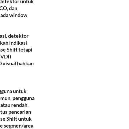
detektor untuk 
CO, dan 
 pada window 
asi, detektor 
an indikasi 
e Shift tetapi 
(VDI) 
 visual bahkan 
gguna untuk 
amun, pengguna 
atau rendah, 
tus pencarian 
e Shift untuk 
 ke segmen/area 