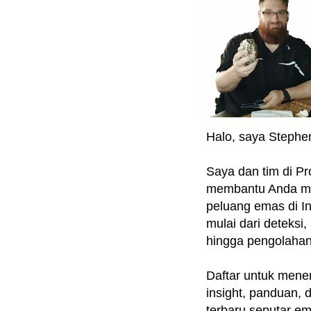
Pilihan Detektor
 Pendeteksian
Halo, saya Stephe
Saya dan tim di P
membantu Anda 
peluang emas di I
mulai dari deteksi, 
hingga pengolaha
Daftar untuk mene
insight, panduan, 
terbaru seputar e