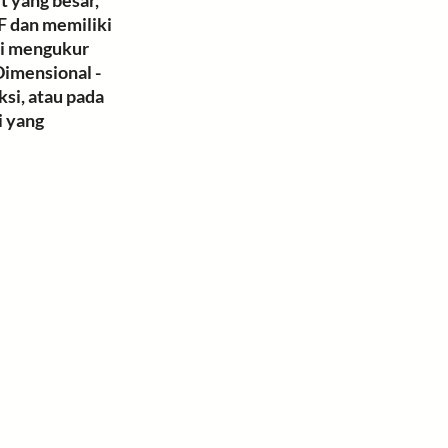
 yang besar, 
F dan memiliki 
si mengukur 
Dimensional - 
si, atau pada 
i yang 