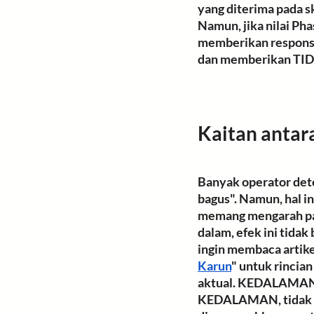
yang diterima pada s
Namun, jika nilai Ph
memberikan respons v
dan memberikan TID v
Kaitan antar
Banyak operator det
bagus". Namun, hal ini
memang mengarah pad
dalam, efek ini ti
ingin membaca artike
Karun
" untuk rincia
aktual. KEDALAMAN D
KEDALAMAN, tidak dap