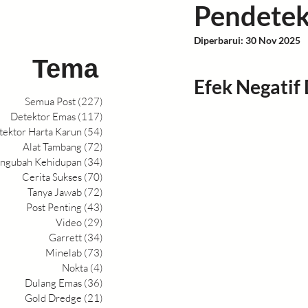
Pendetek
Panduan
Intan
Ran
Diperbarui:
30 Nov 2025
Tema
Efek Negatif 
Ulasan Detektor
Pering
Semua Post
(227)
227 postingan
Detektor Emas
(117)
117 postingan
tektor Harta Karun
(54)
54 postingan
Titik Harta Karun
Infogra
Alat Tambang
(72)
72 postingan
ngubah Kehidupan
(34)
34 postingan
Cerita Sukses
(70)
70 postingan
Tanya Jawab
(72)
72 postingan
Post Penting
(43)
43 postingan
Video
(29)
29 postingan
Garrett
(34)
34 postingan
Minelab
(73)
73 postingan
Nokta
(4)
4 postingan
Dulang Emas
(36)
36 postingan
Gold Dredge
(21)
21 postingan