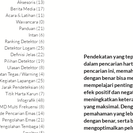
Aksesoris
(13)
13 postingan
Berita Media
(17)
17 postingan
Acara & Latihan
(11)
11 postingan
Wawancara
(0)
0 postingan
Panduan
(21)
21 postingan
Intan
(6)
6 postingan
Ranking Detektor
(6)
6 postingan
Detektor Logam
(25)
25 postingan
Definisi Jelas
(22)
22 postingan
Pendekatan yang tep
Pilihan Detektor
(19)
19 postingan
dalam pencarian hart
Ulasan Detektor
(8)
8 postingan
pencarian ini, mema
atan Tegas / Warning
(4)
4 postingan
dengan benar bisa me
Kegiatan Lapangan
(25)
25 postingan
mempelajari 
penting
Jarak Pendeteksian
(6)
6 postingan
efek positif dan negat
Titik Harta Karun
(7)
7 postingan
meningkatkan keter
Infografik
(48)
48 postingan
yang maksimal.
 Deng
MD Multi Frekuensi
(8)
8 postingan
pemahaman yang lebi
de Pencarian Emas
(14)
14 postingan
Pengolahan Emas
(21)
21 postingan
dengan benar, serta 
Pengolahan Tembaga
(4)
4 postingan
mengoptimalkan pel
Smelter
(5)
5 postingan