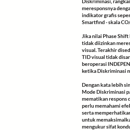
Diskriminasi, rangk
meresponsnya dengan 
indikator grafis sep
Smartfind - skala CO/
Jika nilai 
Phase Shift 
tidak diizinkan mere
visual. Terakhir dise
TID visual tidak disa
beroperasi INDEPEND
ketika Diskriminasi 
Dengan kata lebih si
Mode Diskriminasi p
mematikan respons de
perlu memahami efek 
serta memperhatikan 
untuk memaksimalkan 
mengukur sifat konduk