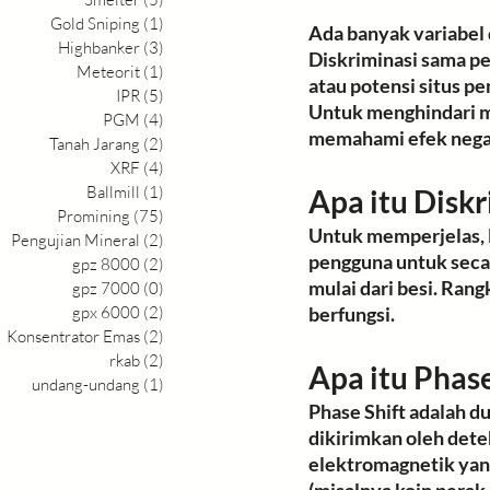
Gold Sniping
(1)
1 postingan
Ada banyak variabel
Highbanker
(3)
3 postingan
Diskriminasi sama pe
Meteorit
(1)
1 postingan
atau potensi situs pe
IPR
(5)
5 postingan
Untuk 
menghindari m
PGM
(4)
4 postingan
memahami efek negat
Tanah Jarang
(2)
2 postingan
XRF
(4)
4 postingan
Ballmill
(1)
1 postingan
Apa itu Diskri
Promining
(75)
75 postingan
Untuk memperjelas, 
Pengujian Mineral
(2)
2 postingan
pengguna untuk secar
gpz 8000
(2)
2 postingan
mulai dari besi. Ran
gpz 7000
(0)
0 postingan
gpx 6000
(2)
2 postingan
berfungsi. 
Konsentrator Emas
(2)
2 postingan
rkab
(2)
2 postingan
undang-undang
(1)
1 postingan
Phase Shift adalah d
dikirimkan oleh dete
elektromagnetik yang 