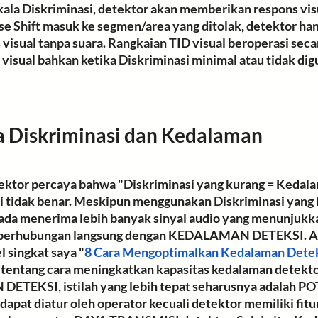
kala Diskriminasi, detektor akan memberikan respons visu
ase Shift masuk ke segmen/area yang ditolak, detektor ha
isual tanpa suara. Rangkaian TID visual beroperasi sec
isual bahkan ketika Diskriminasi minimal atau tidak dig
a Diskriminasi dan Kedalaman
ektor percaya bahwa
 "Diskriminasi yang kurang = Kedala
 tidak benar. 
Meskipun menggunakan Diskriminasi yang l
a menerima lebih banyak sinyal audio yang menunjukka
dak berhubungan langsung dengan KEDALAMAN DETEKSI. A
l singkat saya "
8 Cara Mengoptimalkan Kedalaman Detek
n tentang cara meningkatkan kapasitas kedalaman detekto
ETEKSI, istilah yang lebih tepat seharusnya adalah PO
at diatur oleh operator kecuali detektor memiliki fitu