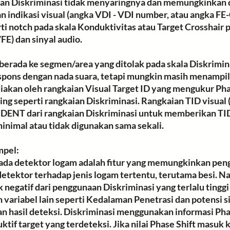
aian Diskriminasi tidak menyaringnya dan memungkinkan 
indikasi visual (angka VDI - VDI number, atau angka FE-
erti notch pada skala Konduktivitas atau Target Crosshair
FE) dan sinyal audio. 
berada ke 
segmen/area yang ditolak
 pada skala Diskrimin
spons dengan nada suara, tetapi mungkin masih menampilk
diakan oleh rangkaian Visual Target ID yang mengukur Phas
ring seperti rangkaian Diskriminasi. Rangkaian TID visual 
ENT dari rangkaian Diskriminasi untuk memberikan TID
minimal atau tidak digunakan sama sekali.
mpel:
ada detektor logam adalah fitur yang memungkinkan pen
tektor terhadap jenis logam tertentu, terutama besi. N
negatif dari penggunaan Diskriminasi yang terlalu tinggi 
variabel lain seperti Kedalaman Penetrasi dan potensi si
hasil deteksi. Diskriminasi menggunakan informasi Phas
tif target yang terdeteksi. Jika nilai Phase Shift masuk