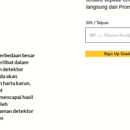
langsung dari Pro
WA / Telpon
Sign Up Grat
erbedaan besar 
rlibat dalam 
n
 detektor 
da akan 
 harta karun, 
t 
 mencapai hasil 
leh 
laman detektor 
n 