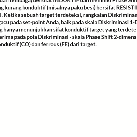
 dan tembaga) bersifat INDUKTIF dan memiliki Phase Shift
g kurang konduktif (misalnya paku besi) bersifat RESISTI
il. Ketika sebuah target terdeteksi, rangkaian Diskrimina
acu pada set-point Anda, baik pada skala Diskriminasi 1-
ng hanya menunjukkan sifat konduktif target yang terdetek
erima pada pola Diskriminasi - skala Phase Shift 2-dimens
duktif (CO) dan ferrous (FE) dari target.