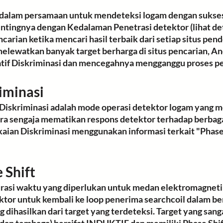
 dalam persamaan untuk mendeteksi logam dengan sukses
ntingnya dengan Kedalaman Penetrasi detektor (lihat deta
ncarian ketika mencari hasil terbaik dari setiap situs pen
elewatkan banyak target berharga 
di situs pencarian, An
if Diskriminasi dan mencegahnya mengganggu proses pe
minasi   
Diskriminasi adalah
 mode operasi detektor logam yang 
a sengaja mematikan respons detektor terhadap berbagai
gkaian Diskriminasi menggunakan informasi terkait "Phase
Apa itu Phase Shift	
urasi waktu yang diperlukan untuk medan elektromagneti
ktor untuk kembali ke loop penerima searchcoil dalam b
dihasilkan dari target yang terdeteksi. Target yang sang