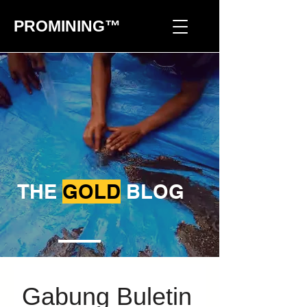
PROMINING™
THE
GOLD
BLOG
Gabung Buletin 