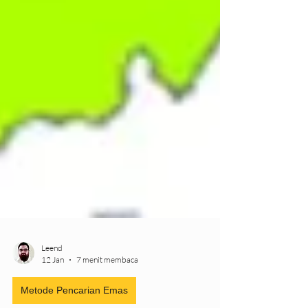
Leend
12 Jan
7 menit membaca