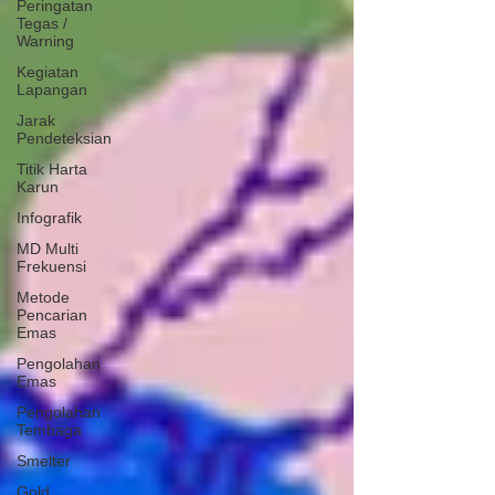
Peringatan
Tegas /
Warning
Kegiatan
Lapangan
Jarak
Pendeteksian
Titik Harta
Karun
Infografik
MD Multi
Frekuensi
Metode
Pencarian
Emas
Pengolahan
Emas
Pengolahan
Tembaga
Smelter
Gold