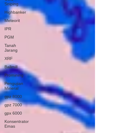
Sniping
Highbanker
Meteorit
IPR
PGM
Tanah
Jarang
XRF
Ballmill
Promining
Pengujian
Mineral
gpz 8000
gpz 7000
gpx 6000
Konsentrator
Emas