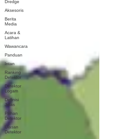
Dredge
Aksesoris
Berita
Media
Acara &
Latihan
Wawancara
Panduan
Intan
Ranking
Detektor
Detektor
Logam
Definisi
Jelas
Pilihan
Detektor
Ulasan
Detektor