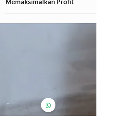
Metode Pengujian Emas
Terbaik: Perbandingan Uji
Gosok Asam vs. XRF untuk
Memaksimalkan Profit