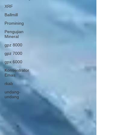
XRF
Ballmill
Promining
Pengujian
Mineral
gpz 8000
gpz 7000
gpx 6000
Konsentrator
Emas
rkab
undang-
undang