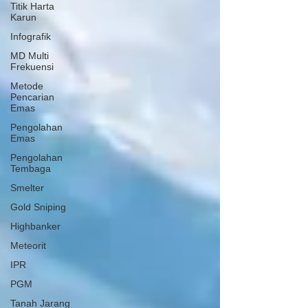
Titik Harta
Karun
Infografik
MD Multi
Frekuensi
Metode
Pencarian
Emas
Pengolahan
Emas
Pengolahan
Tembaga
Smelter
Gold Sniping
Highbanker
Meteorit
IPR
PGM
Tanah Jarang