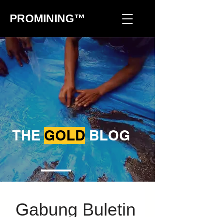
PROMINING™
THE
GOLD
BLOG
Gabung Buletin 