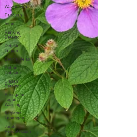
Wawancara
Panduan
Intan
Ranking
Detektor
Detektor
Logam
Definisi Jelas
Pilihan
Detektor
Ulasan
Detektor
Peringatan
Tegas /
Warning
Kegiatan
Lapangan
Jarak
Pendeteksian