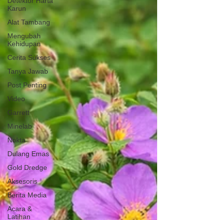
Detektor Harta
Karun
Alat Tambang
Mengubah
Kehidupan
Cerita Sukses
Tanya Jawab
Post Penting
Video
Garrett
Minelab
Nokta
Dulang Emas
Gold Dredge
Aksesoris
Berita Media
Acara &
Latihan