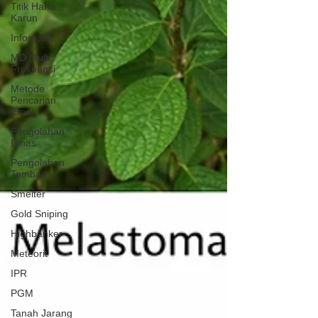
Titik Harta
Karun
Infografik
MD Multi
Frekuensi
Metode
Pencarian
Emas
Pengolahan
Emas
Pengolahan
Tembaga
Smelter
Gold Sniping
Highbanker
Meteorit
IPR
PGM
Tanah Jarang