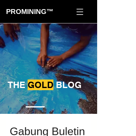
PROMINING™
THE
GOLD
BLOG
Gabung Buletin 