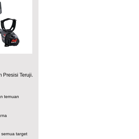
Presisi Teruji.
an temuan
arna
i semua target