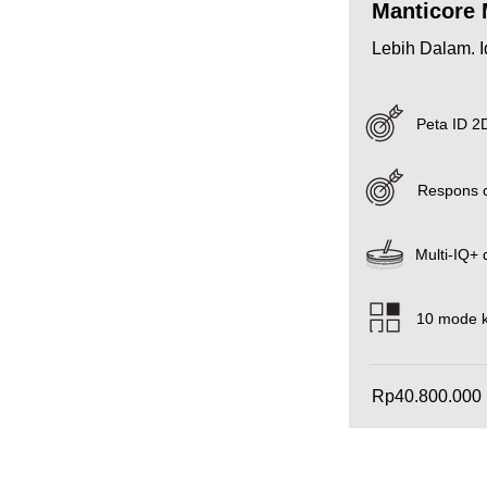
Manticore 
Lebih Dalam. Id
Peta ID 2
Respons ce
Multi-IQ+
10 mode 
Rp40.800.000