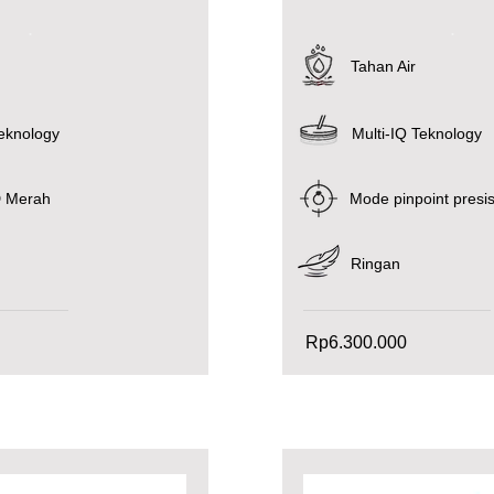
.
.
Tahan Air
Teknology
Multi-IQ Teknology
D Merah
Mode pinpoint presisi
Ringan
Rp6.300.000