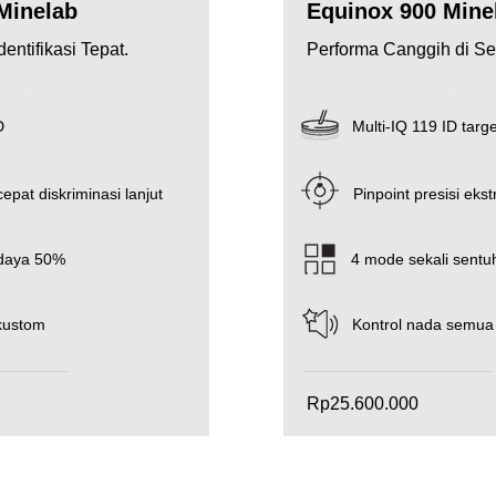
Minelab
Equinox 900 Mine
entifikasi Tepat.
Performa Canggih di 
.
.
D
Multi-IQ 119 ID targe
pat diskriminasi lanjut
Pinpoint presisi eks
 daya 50%
4 mode sekali sentu
kustom
Kontrol nada semua
Rp25.600.000