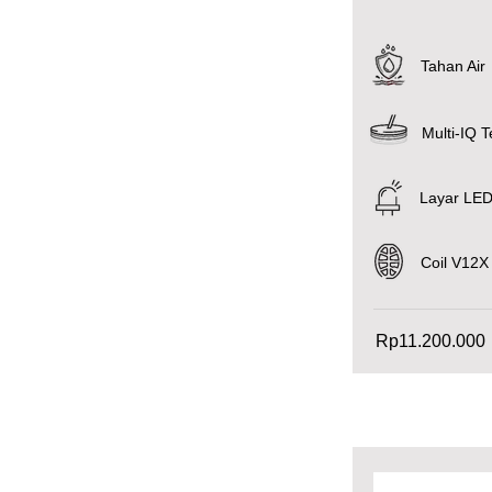
Tahan Air
Multi-IQ 
Layar LE
Coil V12X
Rp11.200.000