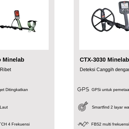
o Minelab
CTX-3030 Minelab
 Ribet
Deteksi Canggih dengan 
.
.
get Ditingkatkan
GPSi untuk pemeta
 Laut
Smartfind 2 layar w
CH 4 Frekuensi
FBS2 multi frekuens