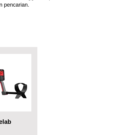
n pencarian.
elab