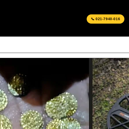
📞 021-7940-016
T TAMBANG
BLOG & ARTIKEL
DOWNLOADS
S