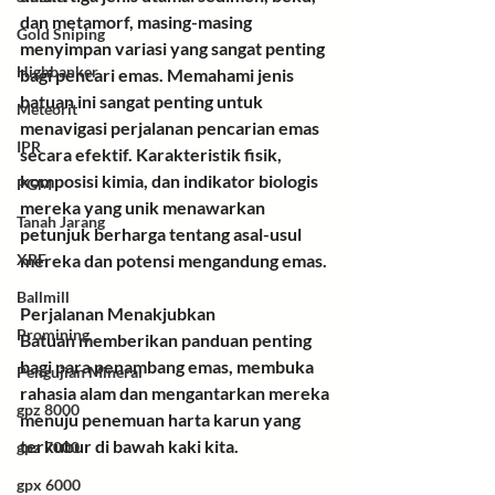
dan metamorf, masing-masing 
Gold Sniping
menyimpan variasi yang sangat penting 
Highbanker
bagi pencari emas. Memahami jenis 
batuan ini sangat penting untuk 
Meteorit
menavigasi perjalanan pencarian emas 
IPR
secara efektif. Karakteristik fisik, 
komposisi kimia, dan indikator biologis 
PGM
mereka yang unik menawarkan 
Tanah Jarang
petunjuk berharga tentang asal-usul 
mereka dan potensi mengandung emas.
XRF
Ballmill
Perjalanan Menakjubkan 
Promining
Batuan
 memberikan panduan penting 
bagi para penambang emas, membuka 
Pengujian Mineral
rahasia alam dan mengantarkan mereka 
gpz 8000
menuju penemuan harta karun yang 
terkubur di bawah kaki kita.
gpz 7000
gpx 6000