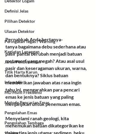
Detektor Logam
Definisi Jelas
Pilihan Detektor
Ulasan Detektor
Pernahkah Anda bertanya-
Peringatan Tegas / Warning
tanya
 bagaimana debu sederhana atau 
Kegiatan Lapangan
pasir pantai berubah menjadi batuan 
metamorf yang megah? Atau asal usul 
Jarak Pendeteksian
pasir dan keseragaman ukuran, warna, 
Titik Harta Karun
dan bentuknya? Siklus batuan 
memberikan jawaban atas rasa ingin 
Infografik
tahu ini, mengarahkan para pencari 
MD Multi Frekuensi
emas ke jenis batuan yang paling 
Metode Pencarian Emas
menjanjikan untuk penemuan emas.
Pengolahan Emas
Menyelami ranah geologi
, kita 
Pengolahan Tembaga
menemukan batuan dikategorikan ke 
dalam tiga jenis utama: sedimen, beku, 
Smelter