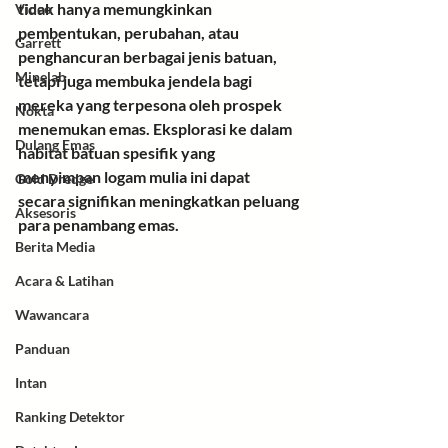
tidak hanya memungkinkan 
Video
pembentukan, perubahan, atau 
Garrett
penghancuran berbagai jenis batuan, 
Minelab
tetapi juga membuka jendela bagi 
mereka yang terpesona oleh prospek 
Nokta
menemukan emas. Eksplorasi ke dalam 
Dulang Emas
habitat batuan spesifik yang 
menyimpan logam mulia ini dapat 
Gold Dredge
secara signifikan meningkatkan peluang 
Aksesoris
para penambang emas.
Berita Media
Acara & Latihan
Wawancara
Panduan
Intan
Ranking Detektor