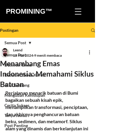
PROMINING™
Postingan
Semua Post
Leend
Semua Post
15 Mar 2024
9 menit membaca
Menambang Emas
Detektor Emas
Indonesia: Memahami Siklus
Detektor Harta Karun
Batuan
Alat Tambang
Perjalanan menarik batuan
 di Bumi 
Mengubah Kehidupan
bagaikan sebuah kisah epik, 
Cerita Sukses
menampilkan transformasi, penciptaan, 
dan akhirnya penghancuran batuan 
Tanya Jawab
beku, sedimen, dan metamorf. Siklus 
Post Penting
alam yang dinamis dan berkelanjutan ini 