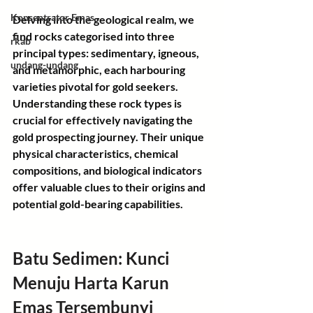
Konsentrator Emas
Delving into the geological realm, we 
find rocks categorised into three 
rkab
principal types: sedimentary, igneous, 
undang-undang
and metamorphic, each harbouring 
varieties pivotal for gold seekers.
Understanding these rock types is 
crucial for effectively navigating the 
gold prospecting journey. Their unique 
physical characteristics, chemical 
compositions, and biological indicators 
offer valuable clues to their origins and 
potential gold-bearing capabilities.
Batu Sedimen: Kunci 
Menuju Harta Karun 
Emas Tersembunyi