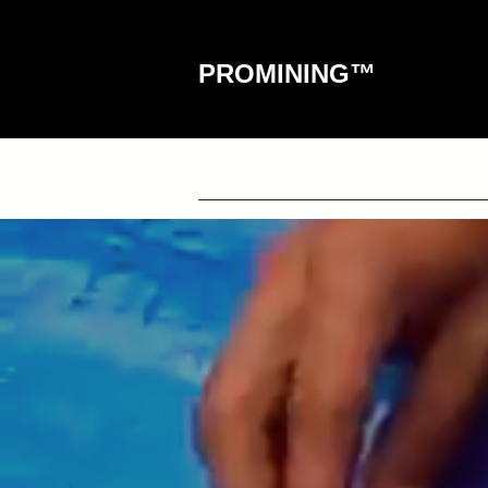
PROMINING™
HOME
DETEKTOR
ALA