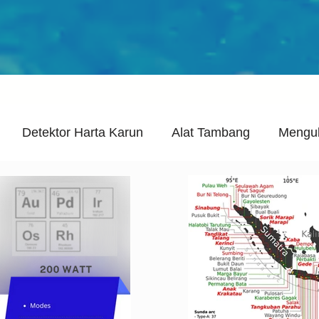
Detektor Harta Karun
Alat Tambang
Mengu
awab
Post Penting
Video
Garrett
Minel
dge
Aksesoris
Berita Media
Acara & Latiha
king Detektor
Detektor Logam
Definisi Jelas