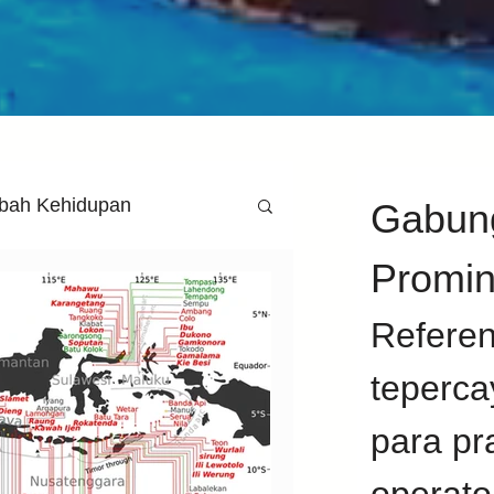
bah Kehidupan
Gabung
Promin
ab
Nokta
Referens
teperca
n
Wawancara
para prak
Pilihan Detektor