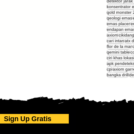
detektor jarak
konsentrator 
gold monster 
geologi emas
emas placer
e
endapan ema
axiom
cikidan
cari intan
atx 
flor de la mar
gemini table
c
ciri khas lokas
apk pendetek
cpi
axiom garr
bangka drill
de
Sign Up Gratis