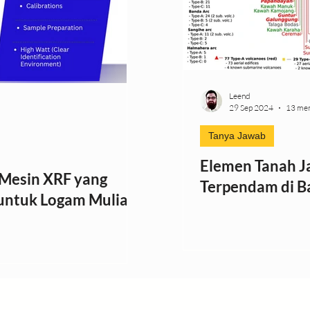
atan Tegas / Warning
Kegiatan Lapangan
Jarak
fik
MD Multi Frekuensi
Leend
29 Sep 2024
13 me
Tanya Jawab
Elemen Tanah J
Mesin XRF yang
Terpendam di B
 untuk Logam Mulia