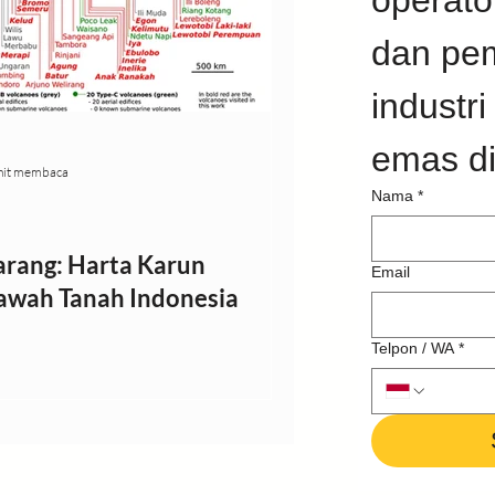
operato
dan pem
 Pendeteksian
industr
nit membaca
Nama
*
arang: Harta Karun
Email
awah Tanah Indonesia
Telpon / WA
*