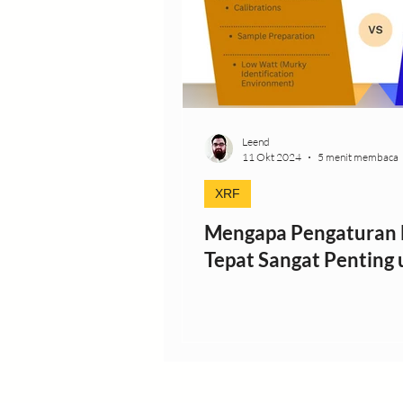
Ulasan Detektor
Pering
Titik Harta Karun
Infogra
Leend
11 Okt 2024
5 menit membaca
XRF
Mengapa Pengaturan 
Tepat Sangat Penting