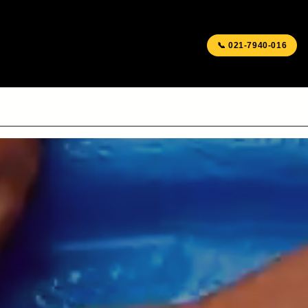
📞 021-7940-016
T TAMBANG
BLOG & ARTIKEL
DOWNLOADS
S