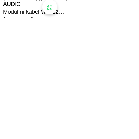
AUDIO
Modul nirkabel WM 12
(14 channel)
HEADPHONES
KOSS UR-30 100 ohm dengan jack
6,3 mm (¼ inci)
(tidak tahan air)
LAYAR
LCD warna penuh
(320 × 240 piksel)
BATERAI
Paket baterai isi ulang Li-Ion
(7.2V DC, 72Wh)
BERAT DETEKTOR
3,32 kg (7,32 lb)
(termasuk coil GPZ 14, skidplate,