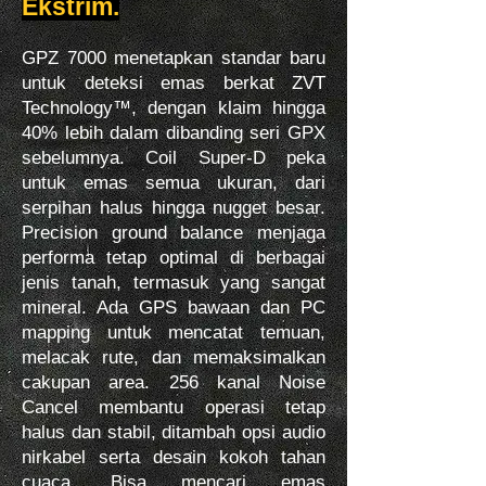
Ekstrim.
GPZ 7000 menetapkan standar baru
untuk deteksi emas berkat ZVT
Technology™, dengan klaim hingga
40% lebih dalam dibanding seri GPX
sebelumnya. Coil Super-D peka
untuk emas semua ukuran, dari
serpihan halus hingga nugget besar.
Precision ground balance menjaga
performa tetap optimal di berbagai
jenis tanah, termasuk yang sangat
mineral. Ada GPS bawaan dan PC
mapping untuk mencatat temuan,
melacak rute, dan memaksimalkan
cakupan area. 256 kanal Noise
Cancel membantu operasi tetap
halus dan stabil, ditambah opsi audio
nirkabel serta desain kokoh tahan
cuaca. Bisa mencari emas