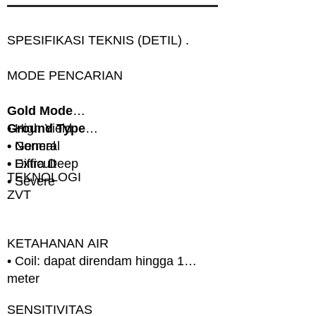
SPESIFIKASI TEKNIS (DETIL) .
MODE PENCARIAN
Gold Mode
• High Yield
Ground Type
• General
• Normal
• Extra Deep
• Difficult
TEKNOLOGI
• Severe
ZVT
KETAHANAN AIR
• Coil: dapat direndam hingga 1
meter
SENSITIVITAS