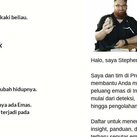
Pilihan Detektor
aki beliau. 
 Pendeteksian
k 
Halo, saya Stephe
Saya dan tim di P
membantu Anda 
ubah hidupnya. 
peluang emas di I
mulai dari deteksi, 
ya ada Emas. 
hingga pengolaha
terjadi pada 
Daftar untuk mene
insight, panduan, 
terbaru seputar e