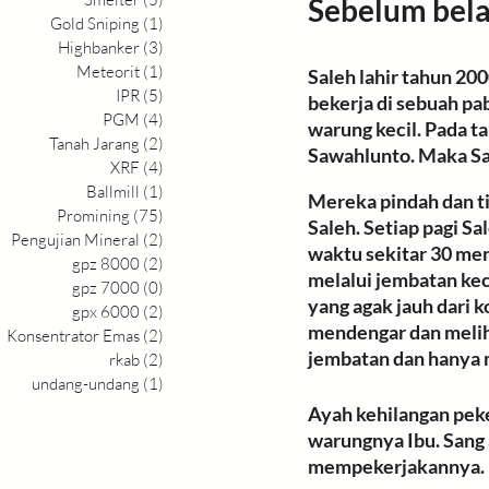
Sebelum belaj
Gold Sniping
(1)
1 postingan
Highbanker
(3)
3 postingan
Meteorit
(1)
1 postingan
Saleh
 lahir tahun 20
IPR
(5)
5 postingan
bekerja di sebuah pa
PGM
(4)
4 postingan
warung kecil. Pada t
Tanah Jarang
(2)
2 postingan
Sawahlunto. Maka Sal
XRF
(4)
4 postingan
Ballmill
(1)
1 postingan
Mereka pindah dan ti
Promining
(75)
75 postingan
Saleh. Setiap pagi S
Pengujian Mineral
(2)
2 postingan
waktu sekitar 30 meni
gpz 8000
(2)
2 postingan
melalui jembatan keci
gpz 7000
(0)
0 postingan
yang agak jauh dari k
gpx 6000
(2)
2 postingan
mendengar dan meliha
Konsentrator Emas
(2)
2 postingan
jembatan dan hanya 
rkab
(2)
2 postingan
undang-undang
(1)
1 postingan
Ayah kehilangan pek
warungnya Ibu
. Sang
mempekerjakannya. 