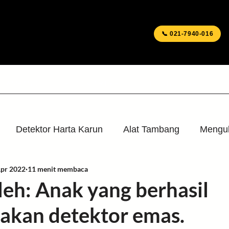
📞 021-7940-016
T TAMBANG
BLOG & ARTIKEL
DOWNLOADS
S
Detektor Harta Karun
Alat Tambang
Mengu
Apr 2022
11 menit membaca
awab
Post Penting
Video
Garrett
Minel
leh: Anak yang berhasil
kan detektor emas.
dge
Aksesoris
Berita Media
Acara & Latiha