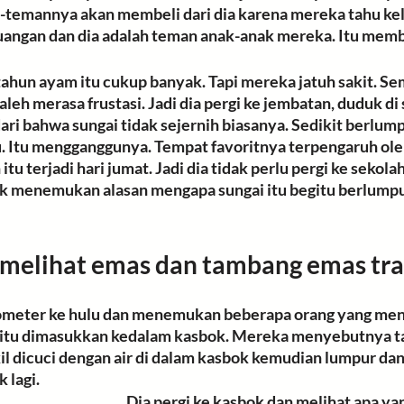
n-temannya akan membeli dari dia karena mereka tahu ke
uangan dan dia adalah teman anak-anak mereka. Itu mem
ahun ayam itu cukup banyak. Tapi mereka jatuh sakit. S
Saleh merasa 
frustasi
. Jadi dia pergi ke jembatan, duduk di
ari bahwa sungai tidak sejernih biasanya. Sedikit berlump
lu. Itu mengganggunya. Tempat favoritnya terpengaruh oleh
itu terjadi hari jumat. Jadi dia tidak perlu pergi ke sekola
tuk menemukan
 alasan
 mengapa 
sungai
 itu begitu 
berlump
 melihat emas dan tambang emas tra
ilometer ke hulu dan menemukan beberapa orang yang meng
 itu dimasukkan kedalam 
kasbok
. Mereka menyebutnya 
t
kil dicuci dengan air di dalam kasbok kemudian lumpur dan 
 lagi. 
Dia pergi ke kasbok dan melihat apa ya