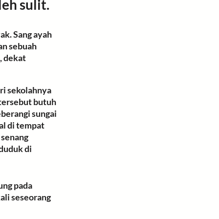
eh sulit.
yak
. Sang ayah 
an sebuah 
, dekat 
ari sekolahnya 
tersebut butuh 
eberangi sungai 
l di tempat 
 senang 
duduk di 
ung pada 
ali seseorang 