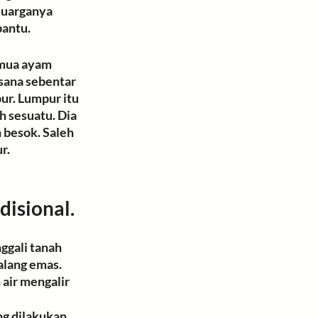
luarganya 
bantu.
emua ayam 
 sana sebentar 
ur. Lumpur itu 
 sesuatu. Dia 
h besok. Saleh 
ur
. 
disional.
gali tanah 
alang emas
. 
air mengalir 
ng dilakukan 