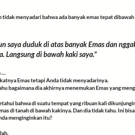
king Detektor
Detektor Logam
Definisi Jelas
 tidak menyadari bahwa ada banyak emas tepat dibawah k
atan Tegas / Warning
Kegiatan Lapangan
Jarak
un saya duduk di atas banyak Emas dan ngga
. Langsung di bawah kaki saya.”
fik
MD Multi Frekuensi
 … 
ekatnya Emas tetapi Anda tidak menyadarinya. 
 tahu bagaimana dia akhirnya menemukan Emas yang meng
hui bahwa di suatu tempat yang ribuan kali dikunjungin
as di tanah di bawah kakinya. Dan dia tidak tahu. Ini bisa 
nda menginginkan itu? 
lah. 