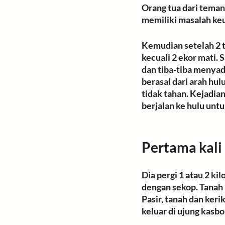
Orang tua dari tema
memiliki masalah ke
Kemudian setelah 2 t
kecuali 2 ekor mati. 
dan tiba-tiba menyad
berasal dari arah hu
tidak tahan. Kejadian 
berjalan ke hulu un
Pertama kali
Dia pergi 1 atau 2 k
dengan sekop. Tanah
Pasir, tanah dan keri
keluar di ujung kasbok