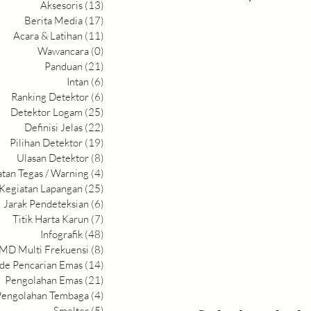
Aksesoris
(13)
13 postingan
Berita Media
(17)
17 postingan
Acara & Latihan
(11)
11 postingan
Wawancara
(0)
0 postingan
Panduan
(21)
21 postingan
Intan
(6)
6 postingan
Ranking Detektor
(6)
6 postingan
Detektor Logam
(25)
25 postingan
Definisi Jelas
(22)
22 postingan
Pilihan Detektor
(19)
19 postingan
Ulasan Detektor
(8)
8 postingan
atan Tegas / Warning
(4)
4 postingan
Kegiatan Lapangan
(25)
25 postingan
Jarak Pendeteksian
(6)
6 postingan
Titik Harta Karun
(7)
7 postingan
Infografik
(48)
48 postingan
MD Multi Frekuensi
(8)
8 postingan
de Pencarian Emas
(14)
14 postingan
Pengolahan Emas
(21)
21 postingan
Pengolahan Tembaga
(4)
4 postingan
Smelter
(5)
5 postingan