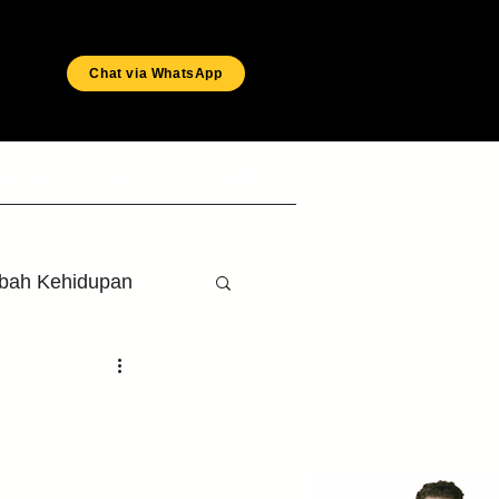
Chat via WhatsApp
ERVICE
BUKTI
SHOP
bah Kehidupan
ab
Nokta
n
Wawancara