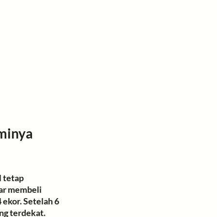
minya 
l
 tetap 
ar membeli 
ekor. Setelah 6 
ng terdekat. 