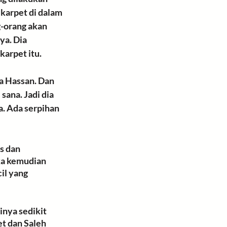
karpet di dalam 
-orang akan 
a. Dia 
arpet itu. 
a Hassan. Dan 
sana. Jadi dia 
. Ada serpihan 
s
 dan 
ka kemudian 
cil yang 
nya sedikit 
t dan Saleh 