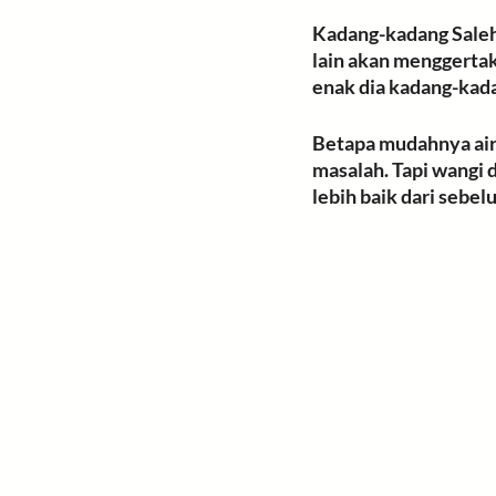
Kadang-kadang Saleh
lain akan menggertak
enak dia kadang-kadan
Betapa mudahnya air m
masalah
. Tapi wangi
lebih baik dari sebel