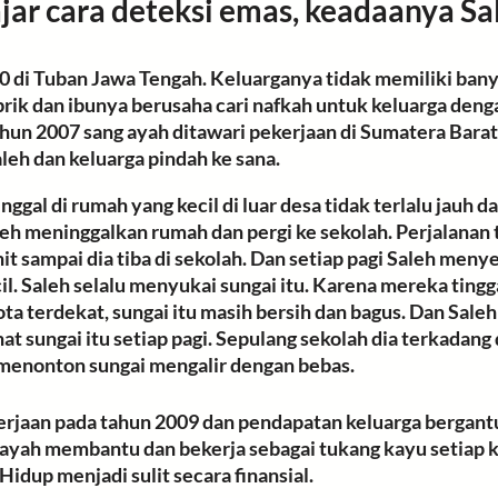
ar cara deteksi emas, keadaanya Sal
00
 di Tuban Jawa Tengah. Keluarganya 
tidak memiliki ban
brik dan ibunya berusaha cari nafkah untuk keluarga deng
ahun 2007 sang ayah ditawari pekerjaan di Sumatera Barat
eh dan keluarga pindah ke sana. 
nggal di 
rumah
 yang
 kecil di luar desa
 tidak terlalu jauh d
aleh meninggalkan rumah dan pergi ke sekolah. Perjalanan 
t sampai dia tiba di sekolah. Dan setiap pagi Saleh meny
l. Saleh selalu menyukai sungai itu. Karena mereka tingga
ota terdekat, sungai itu masih bersih dan bagus. Dan Saleh
t sungai itu setiap pagi. Sepulang sekolah dia terkadang 
menonton sungai mengalir dengan bebas. 
erjaan pada tahun 2009 dan pendapatan keluarga bergant
 ayah membantu dan bekerja sebagai tukang kayu setiap k
Hidup menjadi sulit
 secara finansial. 