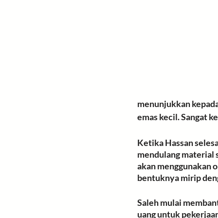
menunjukkan kepadany
emas kecil. Sangat kec
Ketika Hassan selesa
mendulang
 material
akan menggunakan ob
bentuknya mirip deng
Saleh mulai membant
uang untuk pekerjaan