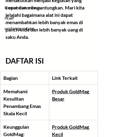
menakutkan menjadi kegiatan yang 
cepat dan menguntungkan. Mari kita 
Konsentrator Emas
jelajahi bagaimana alat ini dapat 
rkab
menambahkan lebih banyak emas di 
undang-undang
panci Anda dan lebih banyak uang di 
saku Anda.
DAFTAR ISI
Bagian
Link Terkait
Memahami 
Produk GoldMag 
Kesulitan 
Besar
Penambang Emas 
Skala Kecil
Keunggulan 
Produk GoldMag 
GoldMag: 
Kecil