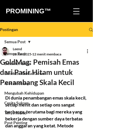
PROMINING™
Postingan
Semua Post
Leend
Semua Post
28 Jan 2025
12 menit membaca
GoldMag: Pemisah Emas
Detektor Emas
dari Pasir Hitam untuk
Detektor Harta Karun
Penambang Skala Kecil
Alat Tambang
Mengubah Kehidupan
Di dunia penambangan emas skala kecil, 
Cerita Sukses
setiap menit dan setiap ons sangat 
berharga, terutama bagi mereka yang 
Tanya Jawab
bekerja dengan sumber daya terbatas 
Post Penting
dan anggaran yang ketat. Metode 