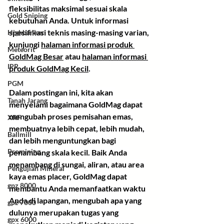
fleksibilitas maksimal sesuai skala 
Gold Sniping
kebutuhan Anda. Untuk informasi 
spesifikasi teknis masing-masing varian, 
Highbanker
kunjungi 
halaman informasi produk 
Meteorit
GoldMag Besar
 atau 
halaman informasi 
IPR
produk GoldMag Kecil
.
PGM
Dalam postingan ini, kita akan 
Tanah Jarang
menyelami bagaimana GoldMag dapat 
mengubah proses pemisahan emas, 
XRF
membuatnya lebih cepat, lebih mudah, 
Ballmill
dan lebih menguntungkan bagi 
Promining
penambang skala kecil. Baik Anda 
menambang di sungai, aliran, atau area 
Pengujian Mineral
kaya emas placer, GoldMag dapat 
gpz 8000
membantu Anda memanfaatkan waktu 
Anda di lapangan, mengubah apa yang 
gpz 7000
dulunya merupakan tugas yang 
gpx 6000