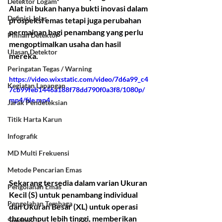
Detektor Logam
Alat ini bukan hanya bukti inovasi dalam 
Definisi Jelas
prospeksi emas tetapi juga perubahan 
permainan bagi penambang yang perlu 
Pilihan Detektor
mengoptimalkan usaha dan hasil 
Ulasan Detektor
mereka.
Peringatan Tegas / Warning
https://video.wixstatic.com/video/7d6a99_c4
Kegiatan Lapangan
7cb99feb1446a188f78dd790f0a3f8/1080p/
mp4/file.mp4
Jarak Pendeteksian
Titik Harta Karun
Infografik
MD Multi Frekuensi
Metode Pencarian Emas
Sekarang tersedia dalam 
varian Ukuran 
Pengolahan Emas
Kecil (S)
 untuk penambang individual 
Pengolahan Tembaga
dan 
Ukuran Besar (XL)
 untuk operasi 
throughput lebih tinggi, memberikan 
Smelter