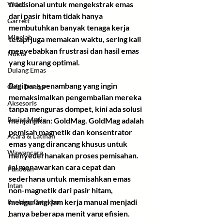
tradisional untuk mengekstrak emas 
Video
dari pasir hitam tidak hanya 
Garrett
membutuhkan banyak tenaga kerja 
Minelab
tetapi juga memakan waktu, sering kali 
menyebabkan frustrasi dan hasil emas 
Nokta
yang kurang optimal. 
Dulang Emas
Bagi para penambang yang ingin 
Gold Dredge
memaksimalkan pengembalian mereka 
Aksesoris
tanpa menguras dompet, kini ada solusi 
Berita Media
menjanjikan: 
GoldMag
. GoldMag adalah 
pemisah magnetik dan konsentrator 
Acara & Latihan
emas yang dirancang khusus untuk 
Wawancara
menyederhanakan proses pemisahan. 
Ini menawarkan cara cepat dan 
Panduan
sederhana untuk memisahkan emas 
Intan
non-magnetik dari pasir hitam, 
mengurangi jam kerja manual menjadi 
Ranking Detektor
hanya beberapa menit yang efisien. 