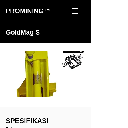
PROMINING™
GoldMag S
SPESIFIKASI