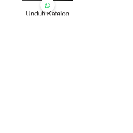
Unduh Katalog
Setiap material tambang memiliki
karakteristik yang berbeda, seperti
ukuran partikel, kandungan mineral,
dan kondisi material. Karena itu,
pemilihan peralatan pengolahan tidak
bisa menggunakan satu pendekatan
yang sama untuk semua kasus.
Kami dapat membantu mengevaluasi
karakter material tambang Anda dan
merekomendasikan sistem
pengolahan serta peralatan yang
paling sesuai dengan tujuan operasi
Anda.