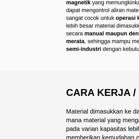
magnetik
yang memungkinka
dapat mengontrol aliran mat
sangat cocok untuk
operasi 
lebih besar material dimasuk
secara
manual maupun deng
merata
, sehingga mampu m
semi-industri
dengan kebutuh
CARA KERJA /
Material dimasukkan ke 
mana material yang menga
pada varian kapasitas leb
memberikan kemudahan op