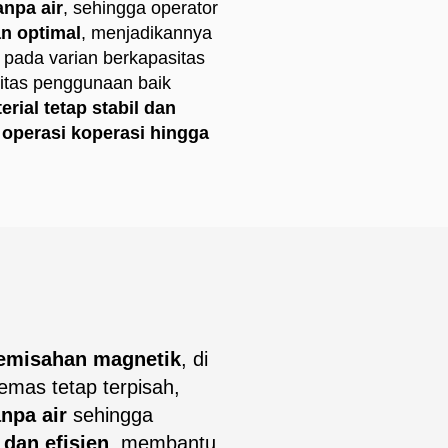
anpa air
, sehingga operator
an optimal
, menjadikannya
 pada varian berkapasitas
litas penggunaan baik
erial tetap stabil dan
k
operasi koperasi hingga
emisahan magnetik
, di
mas tetap terpisah,
anpa air
sehingga
 dan efisien
, membantu