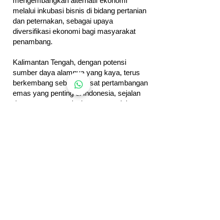
mengembangkan alternatif ekonomi
melalui inkubasi bisnis di bidang pertanian
dan peternakan, sebagai upaya
diversifikasi ekonomi bagi masyarakat
penambang.
Kalimantan Tengah, dengan potensi
sumber daya alamnya yang kaya, terus
berkembang sebagai pusat pertambangan
emas yang penting di Indonesia, sejalan
dengan upaya peningkatan pengelolaan
lingkungan dan pemanfaatan sumber daya
yang bertanggung jawab.
Info Tambahan / Link
Desa Pujon – Julukan 'Desa Emas'
Bukit Naga – Lokasi Penemuan Emas
Viral
Studi Pengelolaan Wilayah Pertambangan
Berbasis SIG di Kapuas
Tambang Skala Kecil di Kalimantan Tengah