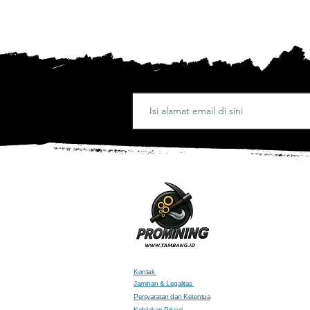
Kontak
Jaminan & Legalitas
Persyaratan dan Ketentua
Kebijakan Privasi