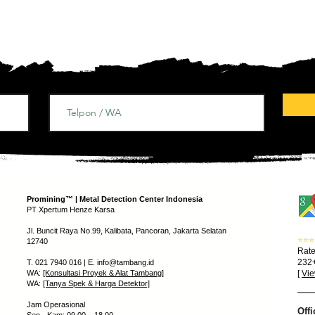
Promining™ | Metal Detection Center Indonesia
PT Xpertum Henze Karsa
Jl. Buncit Raya No.99, Kalibata, Pancoran, Jakarta Selatan
⭐⭐⭐
12740
Rate
232+
T. 021 7940 016 | E.
info@tambang.id
WA:
[Konsultasi Proyek & Alat Tambang]
[
Vi
WA:
[Tanya Spek & Harga Detektor]
Jam Operasional
Offi