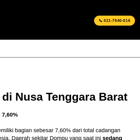
📞 021-7940-016
T TAMBANG
BLOG & ARTIKEL
DOWNLOADS
S
di Nusa Tenggara Barat
- 7,60%
miliki bagian sebesar 7,60% dari total cadangan
esia. Daerah sekitar Dompu yang saat ini
sedang