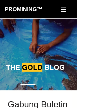
PROMINING™
THE
GOLD
BLOG
Gabung Buletin 