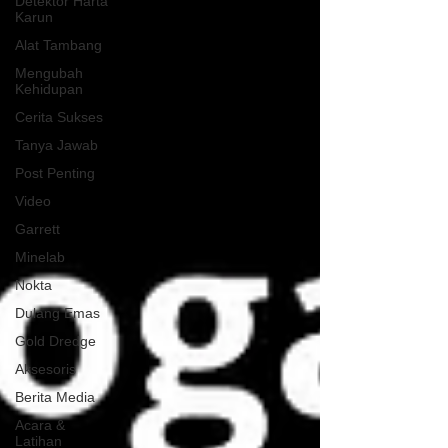
Detektor Harta
Karun
Alat Tambang
Mengubah
Kehidupan
Cerita Sukses
Tanya Jawab
Post Penting
Video
Garrett
Minelab
Nokta
Dulang Emas
Gold Dredge
Aksesoris
Berita Media
Acara &
Latihan