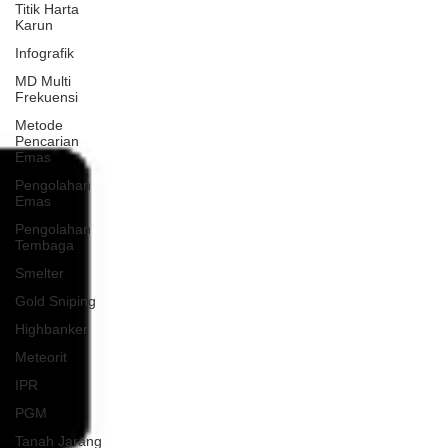
Titik Harta
Karun
Infografik
MD Multi
Frekuensi
Metode
Pencarian
Emas
Pengolahan
Emas
Pengolahan
Tembaga
Smelter
Gold Sniping
Highbanker
Meteorit
IPR
PGM
Tanah Jarang