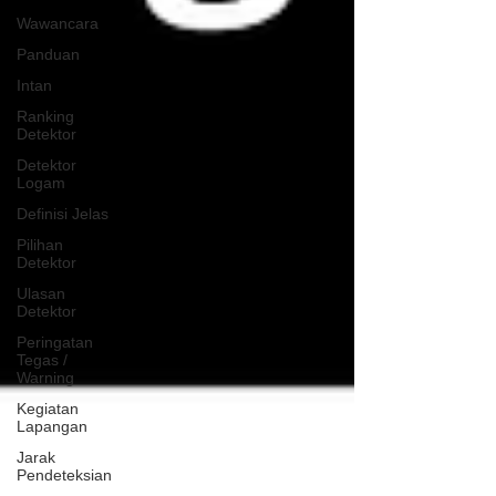
Wawancara
Panduan
Intan
Ranking
Detektor
Detektor
Logam
Definisi Jelas
Pilihan
Detektor
Ulasan
Detektor
Peringatan
Tegas /
Warning
Kegiatan
Lapangan
Jarak
Pendeteksian