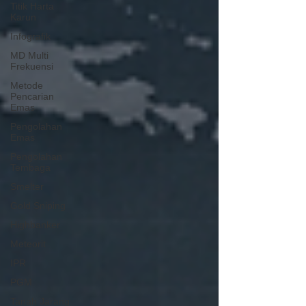
Titik Harta
Karun
Infografik
MD Multi
Frekuensi
Metode
Pencarian
Emas
Pengolahan
Emas
Pengolahan
Tembaga
Smelter
Gold Sniping
Highbanker
Meteorit
IPR
PGM
Tanah Jarang