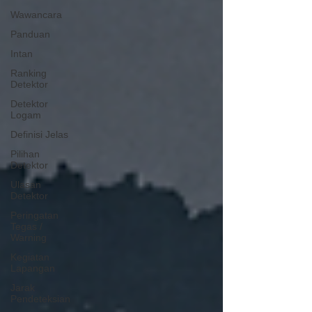
Wawancara
Panduan
Intan
Ranking
Detektor
Detektor
Logam
Definisi Jelas
Pilihan
Detektor
Ulasan
Detektor
Peringatan
Tegas /
Warning
Kegiatan
Lapangan
Jarak
Pendeteksian