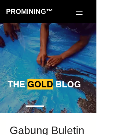
PROMINING™
THE
GOLD
BLOG
Gabung Buletin 