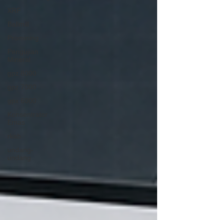
XRF
Ballmill
Promining
Pengujian
Mineral
gpz 8000
gpz 7000
gpx 6000
Konsentrator
Emas
rkab
undang-
undang