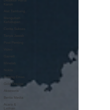
Detektor Harta
Karun
Alat Tambang
Mengubah
Kehidupan
Cerita Sukses
Tanya Jawab
Post Penting
Video
Garrett
Minelab
Nokta
Dulang Emas
Gold Dredge
Aksesoris
Berita Media
Acara &
Latihan