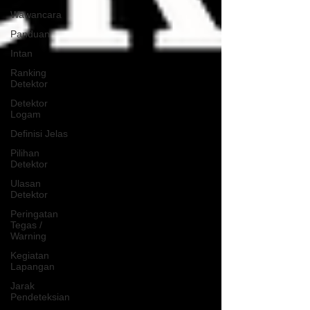
Wawancara
Panduan
Intan
Ranking
Detektor
Detektor
Logam
Definisi Jelas
Pilihan
Detektor
Ulasan
Detektor
Peringatan
Tegas /
Warning
Kegiatan
Lapangan
Jarak
Pendeteksian