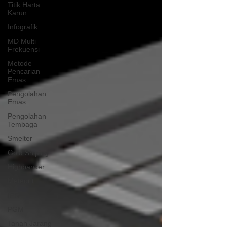
Titik Harta
Karun
Infografik
MD Multi
Frekuensi
Metode
Pencarian
Emas
Pengolahan
Emas
Pengolahan
Tembaga
Smelter
Gold Sniping
Highbanker
Meteorit
IPR
PGM
Tanah Jarang