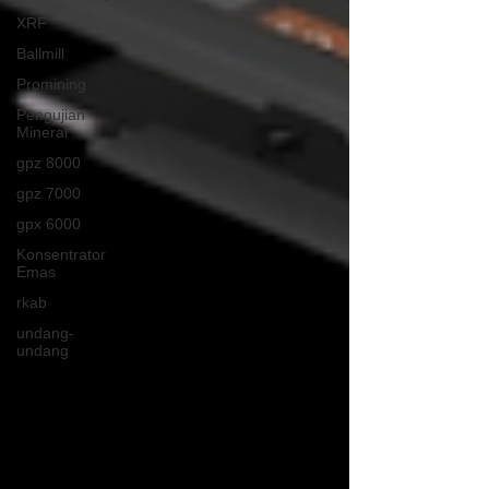
XRF
Ballmill
Promining
Pengujian
Mineral
gpz 8000
gpz 7000
gpx 6000
Konsentrator
Emas
rkab
undang-
undang