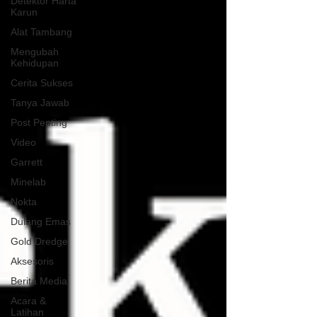
Detektor Harta
Karun
Alat Tambang
Mengubah
Kehidupan
Cerita Sukses
Tanya Jawab
Post Penting
Video
Garrett
Minelab
Nokta
Dulang Emas
Gold Dredge
Aksesoris
Berita Media
Acara &
Latihan