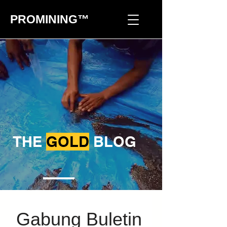
PROMINING™
THE
GOLD
BLOG
Gabung Buletin 