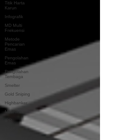
Titik Harta
Karun
Infografik
MD Multi
Frekuensi
Metode
Pencarian
Emas
Pengolahan
Emas
Pengolahan
Tembaga
Smelter
Gold Sniping
Highbanker
Meteorit
IPR
PGM
Tanah Jarang