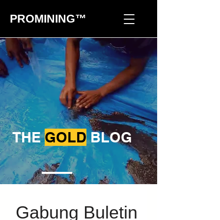
PROMINING™
THE
GOLD
BLOG
Gabung Buletin 