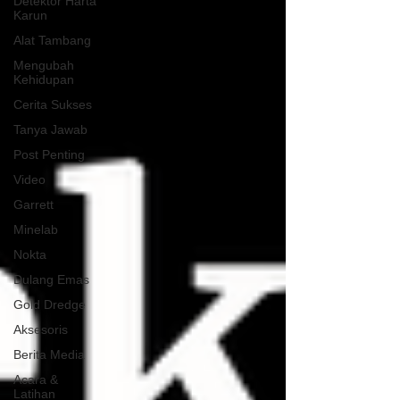
Detektor Harta
Karun
Alat Tambang
Mengubah
Kehidupan
Cerita Sukses
Tanya Jawab
Post Penting
Video
Garrett
Minelab
Nokta
Dulang Emas
Gold Dredge
Aksesoris
Berita Media
Acara &
Latihan