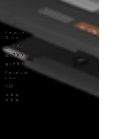
XRF
Ballmill
Promining
Pengujian
Mineral
gpz 8000
gpz 7000
gpx 6000
Konsentrator
Emas
rkab
undang-
undang