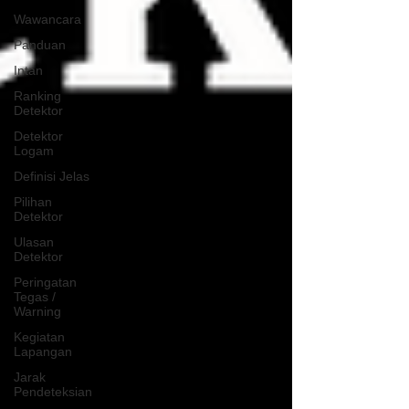
Wawancara
Panduan
Intan
Ranking
Detektor
Detektor
Logam
Definisi Jelas
Pilihan
Detektor
Ulasan
Detektor
Peringatan
Tegas /
Warning
Kegiatan
Lapangan
Jarak
Pendeteksian