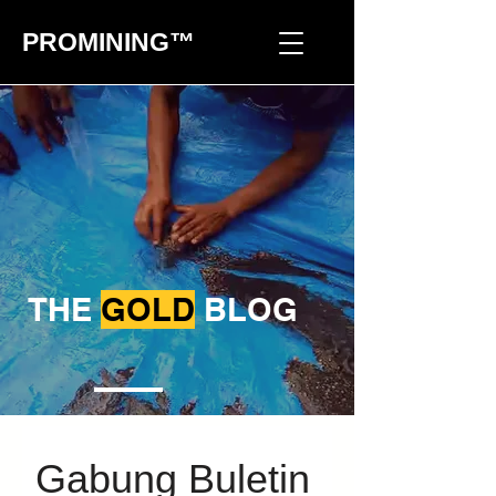
PROMINING™
THE
GOLD
BLOG
Gabung Buletin 