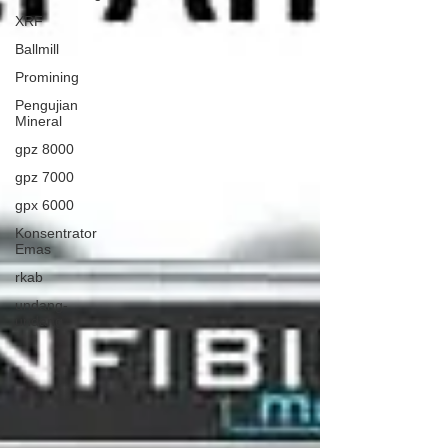
XRF
Ballmill
Promining
Pengujian
Mineral
gpz 8000
gpz 7000
gpx 6000
Konsentrator
Emas
rkab
undang-
undang