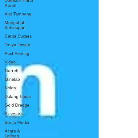
Detektor Harta
Karun
Alat Tambang
Mengubah
Kehidupan
Cerita Sukses
Tanya Jawab
Post Penting
Video
Garrett
Minelab
Nokta
Dulang Emas
Gold Dredge
Aksesoris
Berita Media
Acara &
Latihan