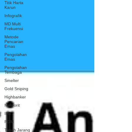
Titik Harta
Karun
Infografik
MD Multi
Frekuensi
Metode
Pencarian
Emas
Pengolahan
Emas
Pengolahan
Tembaga
Smelter
Gold Sniping
Highbanker
Meteorit
IPR
PGM
Tanah Jarang