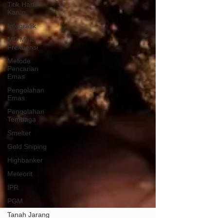
Titik Harta
Karun
Infografik
MD Multi
Frekuensi
Metode
Pencarian
Emas
Pengolahan
Emas
Pengolahan
Tembaga
Smelter
Gold Sniping
Highbanker
Meteorit
IPR
PGM
Tanah Jarang