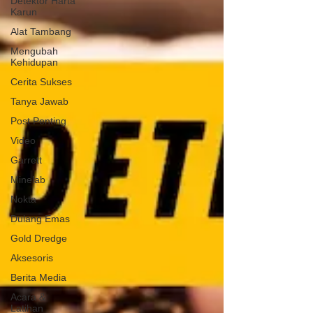
Detektor Harta
Karun
Alat Tambang
Mengubah
Kehidupan
Cerita Sukses
Tanya Jawab
Post Penting
Video
Garrett
Minelab
Nokta
Dulang Emas
Gold Dredge
Aksesoris
Berita Media
Acara &
Latihan