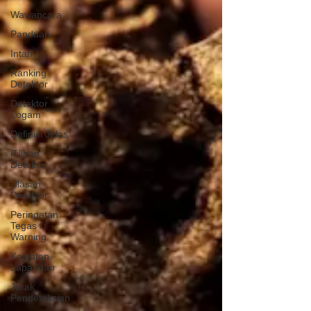
Wawancara
Panduan
Intan
Ranking
Detektor
Detektor
Logam
Definisi Jelas
Pilihan
Detektor
Ulasan
Detektor
Peringatan
Tegas /
Warning
Kegiatan
Lapangan
Jarak
Pendeteksian