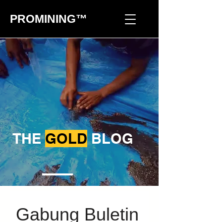
PROMINING™
THE
GOLD
BLOG
Gabung Buletin 