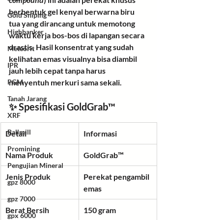
berbentuk gel kenyal berwarna biru 
Gold Sniping
tua yang dirancang untuk memotong 
Highbanker
waktu kerja bos-bos di lapangan secara 
drastis. Hasil konsentrat yang sudah 
Meteorit
kelihatan emas visualnya bisa diambil 
IPR
jauh lebih cepat tanpa harus 
menyentuh merkuri sama sekali.
PGM
Tanah Jarang
✨ Spesifikasi GoldGrab™
XRF
Ballmill
Detail
Informasi
Promining
Nama Produk
GoldGrab™
Pengujian Mineral
Jenis Produk
Perekat pengambil 
gpz 8000
emas
gpz 7000
Berat Bersih
150 gram
gpx 6000