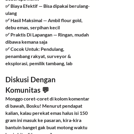
✅ 
Biaya Efektif
 — Bisa dipakai berulang-
ulang
✅ 
Hasil Maksimal
 — Ambil flour gold, 
debu emas, serpihan kecil
✅ 
Praktis Di Lapangan
 — Ringan, mudah 
dibawa kemana saja
✅ 
Cocok Untuk:
 Pendulang, 
penambang rakyat, surveyor & 
eksplorasi, pemilik tambang, lab
Diskusi Dengan 
Komunitas 💬
Monggo coret-coret di kolom komentar 
di bawah, Bosku! Menurut pendapat 
kalian, kalau perekat emas halus isi 
150 
gram
 ini masuk ke pasaran, kira-kira 
bantuin banget gak buat motong waktu 