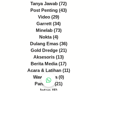
Tanya Jawab
(72)
72 postingan
Post Penting
(43)
43 postingan
Video
(29)
29 postingan
Garrett
(34)
34 postingan
Minelab
(73)
73 postingan
Nokta
(4)
4 postingan
Dulang Emas
(36)
36 postingan
Gold Dredge
(21)
21 postingan
Aksesoris
(13)
13 postingan
Berita Media
(17)
17 postingan
Acara & Latihan
(11)
11 postingan
Wawancara
(0)
0 postingan
Panduan
(21)
21 postingan
Intan
(6)
6 postingan
Ranking Detektor
(6)
6 postingan
Detektor Logam
(25)
25 postingan
Definisi Jelas
(22)
22 postingan
Pilihan Detektor
(19)
19 postingan
Ulasan Detektor
(8)
8 postingan
Peringatan Tegas / Warning
(4)
4 postingan