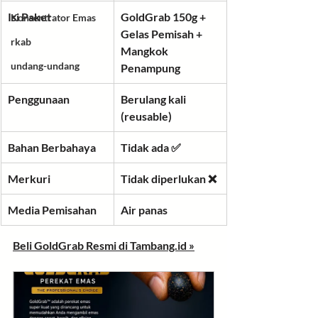
Isi Paket
GoldGrab 150g + 
Konsentrator Emas
Gelas Pemisah + 
rkab
Mangkok 
undang-undang
Penampung
Penggunaan
Berulang kali 
(reusable)
Bahan Berbahaya
Tidak ada ✅
Merkuri
Tidak diperlukan ❌
Media Pemisahan
Air panas
Beli GoldGrab Resmi di 
Tambang.id
 »