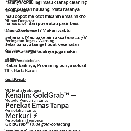
Detektor Logam
rasanya kalau lagi masuk tahap 
cleaning 
akhir
 setelah ndulang. Mata rasanya 
Definisi Jelas
mau copot melotot misahin emas mikro 
Pilihan Detektor
(
emas urat
) dari puya atau pasir besi. 
Mau pake pinset? Makan waktu 
Ulasan Detektor
seharian. Mau pake air raksa (
mercury
)? 
Peringatan Tegas / Warning
Jelas bahaya banget buat kesehatan 
Kegiatan Lapangan
dan sekarang modalnya juga makin 
tinggi.
Jarak Pendeteksian
Kabar baiknya, 
Promining punya solusi!
Titik Harta Karun
GoldGrab
Infografik
MD Multi Frekuensi
Kenalin: GoldGrab™ — 
Metode Pencarian Emas
Perekat Emas Tanpa 
Pengolahan Emas
Merkuri ⚡
Pengolahan Tembaga
GoldGrab™
 (
blue gold-collecting 
Smelter
compound
) ini adalah perekat khusus 