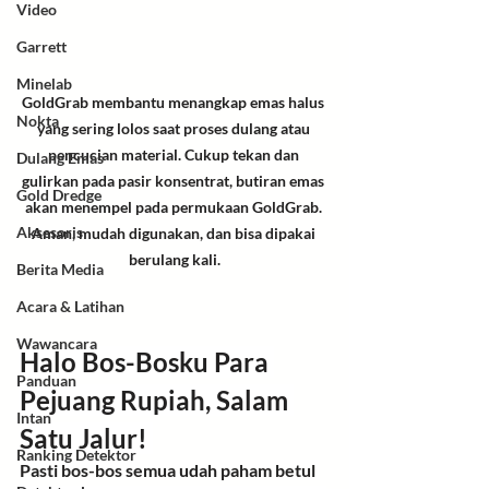
Video
Garrett
Minelab
GoldGrab membantu menangkap emas halus 
Nokta
yang sering lolos saat proses dulang atau 
pencucian material. Cukup tekan dan 
Dulang Emas
gulirkan pada pasir konsentrat, butiran emas 
Gold Dredge
akan menempel pada permukaan GoldGrab. 
Aksesoris
Aman, mudah digunakan, dan bisa dipakai 
berulang kali.
Berita Media
Acara & Latihan
Wawancara
Halo Bos-Bosku Para 
Panduan
Pejuang Rupiah, Salam 
Intan
Satu Jalur! 
Ranking Detektor
Pasti bos-bos semua udah paham betul 