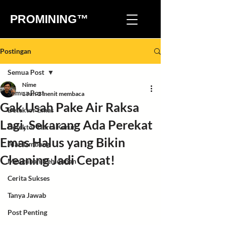
PROMINING™
Postingan
Semua Post
Nime
Semua Post
1 Jun
2 menit membaca
Gak Usah Pake Air Raksa
Detektor Emas
Lagi, Sekarang Ada Perekat
Detektor Harta Karun
Emas Halus yang Bikin
Alat Tambang
Cleaning Jadi Cepat!
Mengubah Kehidupan
Cerita Sukses
Tanya Jawab
Post Penting