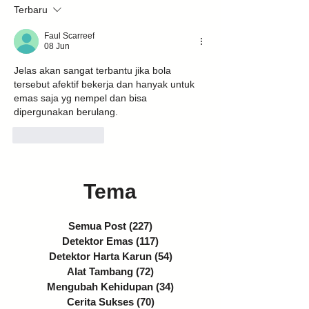
Terbaru
Faul Scarreef
08 Jun
Jelas akan sangat terbantu jika bola 
tersebut afektif bekerja dan hanyak untuk 
emas saja yg nempel dan bisa 
dipergunakan berulang. 
Suka
Balas
Tema
Semua Post
(227)
227 postingan
Detektor Emas
(117)
117 postingan
Detektor Harta Karun
(54)
54 postingan
Alat Tambang
(72)
72 postingan
Mengubah Kehidupan
(34)
34 postingan
Cerita Sukses
(70)
70 postingan