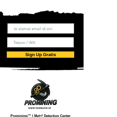
(Perseroan Terbatas) Kab
Komoditas: Bara
Jambi
Energy PT
(Perseroan Terbatas) Batubara Pasar
Jambi
, Kota
Jambi
,
Jambi
, Kode Pos: 36139
Info Tambahan: Profil Singkat dan Profil
Lengkap Perusahaan
Sign Up Gratis
Promining™ | Metal Detection Center