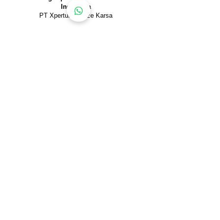
Indonesia
PT Xpertum Henze Karsa
Jl. Buncit Raya No.99, Kalibata, Pancoran,
Jakarta Selatan 12740
T.
021 7940 016
| E.
info@tambang.id
WA:
[Konsultasi Proyek & Alat Tambang]
WA:
[Tanya Spek & Harga Detektor]
Jam Operasional
Sen - Kam: 09.00 – 18.00
Jum: 09.00 – 11.30 & 13.00 – 18.00
Copyright ©
2013-2026
. All Rights Reserved.
Official Online Stores
Tokopedia Official Store
Shopee Mall Official Store
Petunjuk Arah