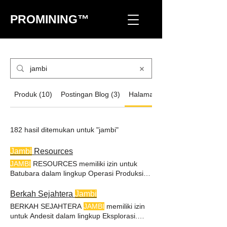
PROMINING™
Produk (10)
Postingan Blog (3)
Halaman Lain (182)
182 hasil ditemukan untuk "jambi"
Jambi
Resources
JAMBI
RESOURCES memiliki izin untuk
Batubara dalam lingkup Operasi Produksi.
JAMBI
RESOURCES beroperasi di Kab.
Lebong. Untuk pertanyaan lebih lanjut,
Berkah Sejahtera
Jambi
silakan hubungi kami. Profil:
Jambi
BERKAH SEJAHTERA
JAMBI
memiliki izin
Resources Ringkasan Perusahaan
JAMBI
untuk Andesit dalam lingkup Eksplorasi.
RESOURCES memiliki izin untuk Batubara
BERKAH SEJAHTERA
JAMBI
beroperasi di