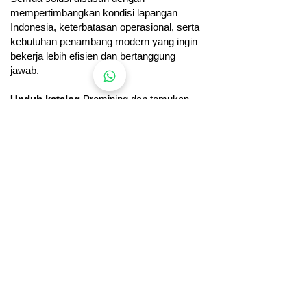
mempertimbangkan kondisi lapangan
Indonesia, keterbatasan operasional, serta
kebutuhan penambang modern yang ingin
bekerja lebih efisien dan bertanggung
jawab.
Unduh katalog
Promining dan temukan
kemungkinan baru yang dapat mengubah
cara Anda melihat penambangan dan
pengolahan emas—sebelum Anda
mengambil keputusan berikutnya.