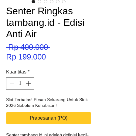
Senter Ringkas
tambang.id - Edisi
Anti Air
Harga
 Rp 400.000 
Harga
Reguler
Rp 199.000
Promosi
Kuantitas
*
Slot Terbatas! Pesan Sekarang Untuk Stok
2026 Sebelum Kehabisan!
Prapesanan (PO)
Senter tambang.id ini adalah definisi kecil-