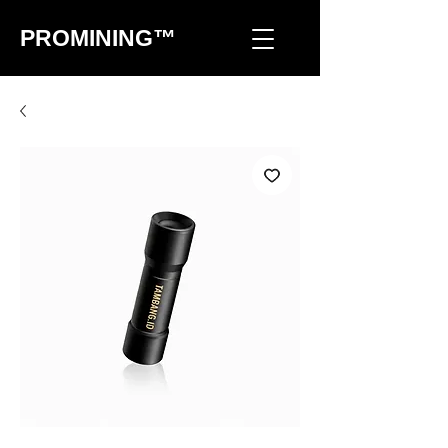
PROMINING™