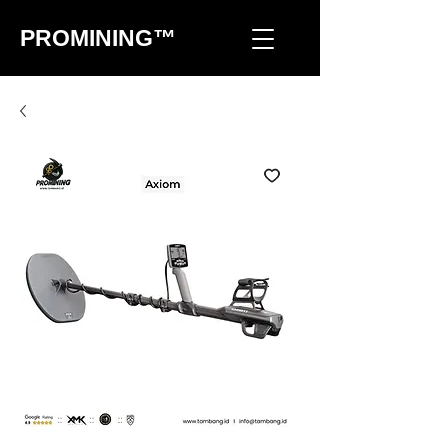
PROMINING™