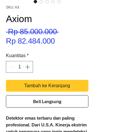
SKU: AX
Axiom
Harga
 Rp 85.000.000 
Harga
Reguler
Rp 82.484.000
Promosi
Kuantitas
*
Tambah ke Keranjang
Beli Langsung
Detektor emas terbaru dan paling
profesional. Dari U.S.A. Kinerja ekstrim
untuk pengguna yang ingin mendeteksi