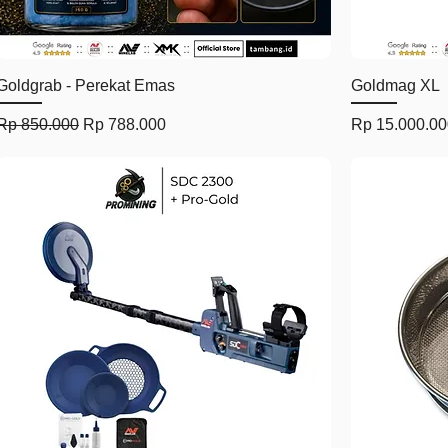
Tampilan Cepat
Goldgrab - Perekat Emas
Goldmag XL
Harga Reguler
Harga Promosi
Harga
Rp 850.000
Rp 788.000
Rp 15.000.00