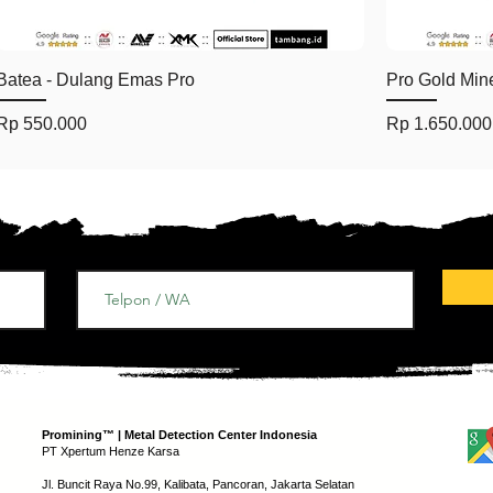
Tampilan Cepat
Batea - Dulang Emas Pro
Pro Gold Min
Harga
Harga
Rp 550.000
Rp 1.650.000
Promining™ | Metal Detection Center Indonesia
PT Xpertum Henze Karsa
Jl. Buncit Raya No.99, Kalibata, Pancoran, Jakarta Selatan