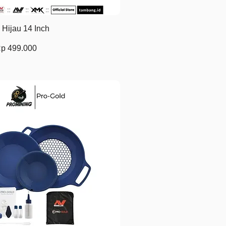
Tampilan Cepat
Hijau 14 Inch
r
arga Promosi
p 499.000