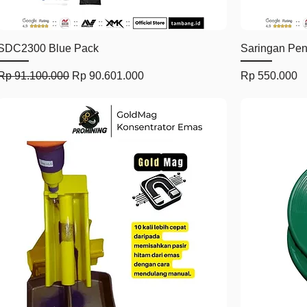
Tampilan Cepat
SDC2300 Blue Pack
Saringan Pe
Harga Reguler
Harga Promosi
Harga
Rp 91.100.000
Rp 90.601.000
Rp 550.000