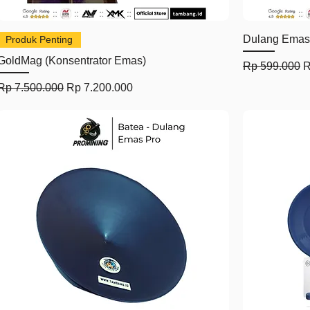
Tampilan Cepat
Dulang Emas 
Produk Penting
GoldMag (Konsentrator Emas)
Harga Regule
H
Rp 599.000
R
Harga Reguler
Harga Promosi
Rp 7.500.000
Rp 7.200.000