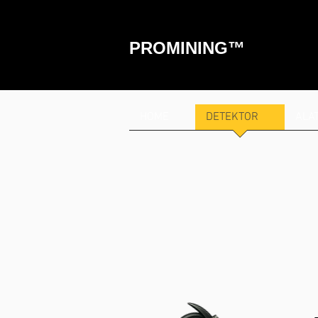
PROMINING™
HOME
DETEKTOR
ALA