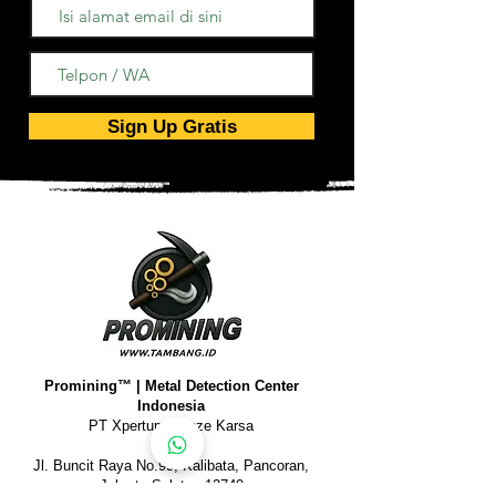
Sign Up Gratis
Promining™ | Metal Detection Center
Indonesia
PT Xpertum Henze Karsa
Jl. Buncit Raya No.99, Kalibata, Pancoran,
Jakarta Selatan 12740