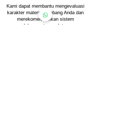
Kami dapat membantu mengevaluasi
karakter material tambang Anda dan
merekomendasikan sistem
pengolahan serta peralatan yang
paling sesuai dengan tujuan operasi
Anda.
Unduh katalog
peralatan kami untuk
melihat berbagai pilihan mesin, atau
hubungi kami melalui WhatsApp
untuk mendiskusikan kebutuhan
proyek Anda.