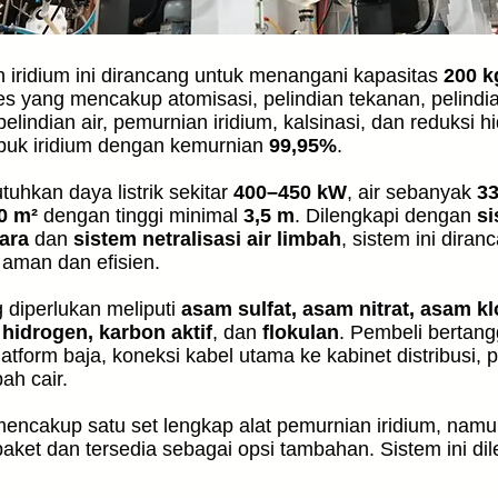
 iridium ini dirancang untuk menangani kapasitas
200 k
s yang mencakup atomisasi, pelindian tekanan, pelindian
pelindian air, pemurnian iridium, kalsinasi, dan reduksi h
buk iridium dengan kemurnian
99,95%
.
uhkan daya listrik sekitar
400–450 kW
, air sebanyak
33
0 m²
dengan tinggi minimal
3,5 m
. Dilengkapi dengan
si
ara
dan
sistem netralisasi air limbah
, sistem ini diran
 aman dan efisien.
 diperlukan meliputi
asam sulfat, asam nitrat, asam kl
s hidrogen, karbon aktif
, dan
flokulan
. Pembeli bertan
platform baja, koneksi kabel utama ke kabinet distribusi, pi
h cair.
encakup satu set lengkap alat pemurnian iridium, namun 
aket dan tersedia sebagai opsi tambahan. Sistem ini dil