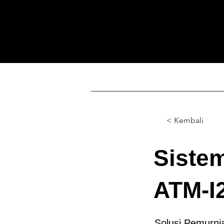
ATM PROMINING™
HOME
DETE
< Kembali
Sistem
ATM-I
Solusi Pemurnia