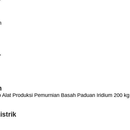
m
r
n
 Alat Produksi Pemurnian Basah Paduan Iridium 200 k
strik