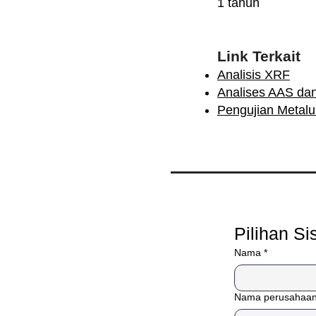
1 tahun
Link Terkait
Analisis XRF
Analises AAS da
Pengujian Metalu
Pilihan S
Nama
*
Nama perusahaa