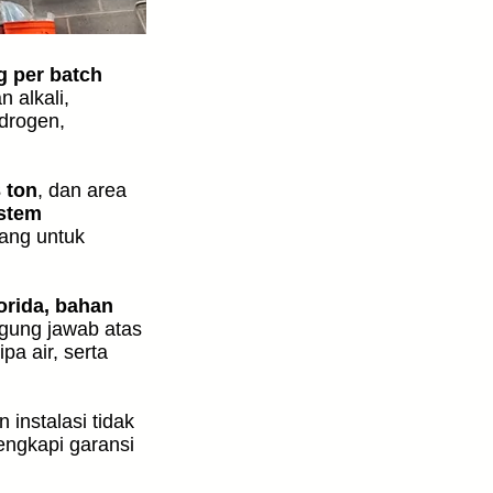
g per batch
 alkali,
idrogen,
 ton
, dan area
stem
cang untuk
orida, bahan
ggung jawab atas
pa air, serta
instalasi tidak
engkapi garansi