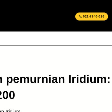
📞 021-7940-016
CTORS
MINING GEAR
 pemurnian Iridium:
200
n Iridium