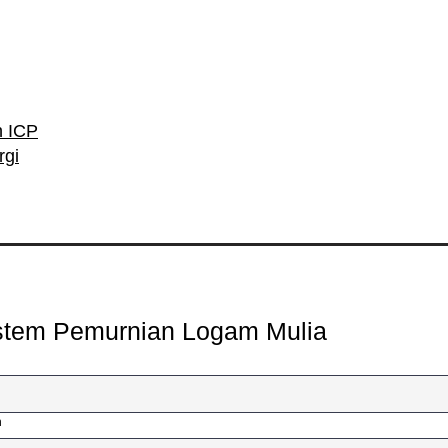
n ICP
rgi
istem Pemurnian Logam Mulia
n