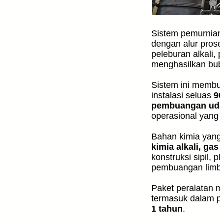
Sistem pemurnian
dengan alur prose
peleburan alkali, 
menghasilkan bu
Sistem ini membut
instalasi seluas
9
pembuangan ud
operasional yang
Bahan kimia yang
kimia alkali, ga
konstruksi sipil, 
pembuangan limba
Paket peralatan m
termasuk dalam p
1 tahun
.