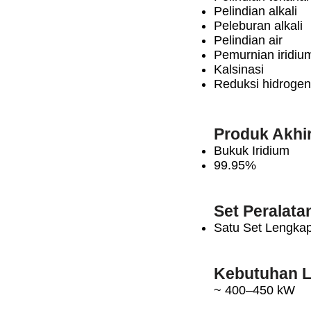
Pelindian alkali
Peleburan alkali
Pelindian air
Pemurnian iridiu
Kalsinasi
Reduksi hidrogen
Produk Akhi
Bukuk Iridium
99.95%
Set Peralata
Satu Set Lengkap
Kebutuhan Li
~ 400–450 kW