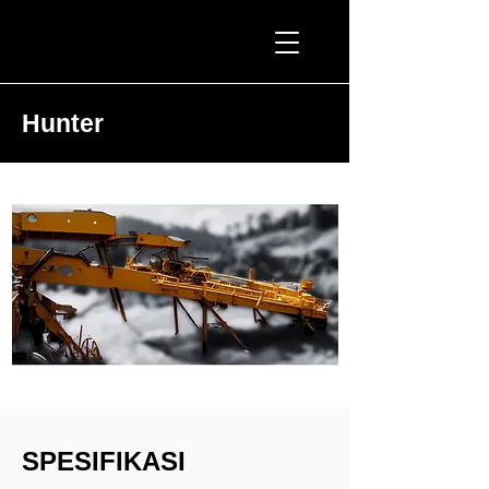
ATM PROMINING™
Hunter
SPESIFIKASI