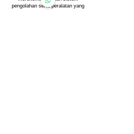
pengolahan serta peralatan yang
paling sesuai dengan tujuan operasi
Anda.
Unduh katalog
peralatan kami untuk
melihat berbagai pilihan mesin, atau
hubungi kami melalui WhatsApp
untuk mendiskusikan kebutuhan
proyek Anda.